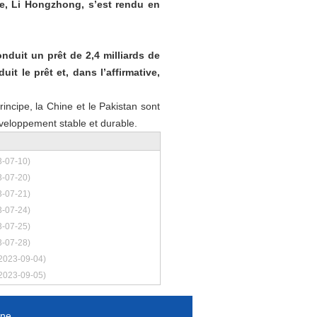
le, Li Hongzhong, s’est rendu en
nduit un prêt de 2,4 milliards de
t le prêt et, dans l’affirmative,
ncipe, la Chine et le Pakistan sont
éveloppement stable et durable.
3-07-10)
3-07-20)
3-07-21)
3-07-24)
3-07-25)
3-07-28)
2023-09-04)
2023-09-05)
nne