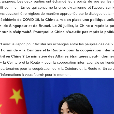
étrangères. Les deux parties ont échangé leurs points de vue sur les re
térêt commun. En ce qui concerne la crise ukrainienne et l’accord sur 
ns devaient être réglées de manière appropriée par le dialogue et la n
e l’épidémie de COVID-19, la Chine a mis en place une politique uni
, de Singapour et de Brunei. Le 26 juillet, la Chine a repris la p
 sur la réciprocité. Pourquoi la Chine n’a-t-elle pas repris la poli
avec le Japon pour faciliter les échanges entre les peuples des deux
 Forum de « la Ceinture et la Route » pour la coopération intern
t-il en Chine ? Le ministère des Affaires étrangères peut-il donner
 la Ceinture et la Route » pour la coopération internationale se tie
artenaires pour la coopération de « la Ceinture et la Route ». En ce q
’informations à vous fournir pour le moment.