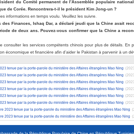
résident du Comité permanent de l’Assemblée populaire nationa
ue de Corée. Rencontrera-t-il le président Kim Jong-un ?
 informations en temps voulu. Veuillez les suivre.
s des Finances, Ishaq Dar, a déclaré jeudi que la Chine avait reco
iode de deux ans. Pouvez-vous confirmer que la Chine a recondui
onsulter les services compétents chinois pour plus de détails. En pri
n économique et financière afin d’aider le Pakistan à parvenir à un d
2023 tenue par la porte-parole du ministère des Affaires étrangères Mao Ning
(202
2023 tenue par la porte-parole du ministère des Affaires étrangères Mao Ning
(202
2023 tenue par la porte-parole du ministère des Affaires étrangères Mao Ning
(202
2023 tenue par la porte-parole du ministère des Affaires étrangères Mao Ning
(202
2023 tenue par la porte-parole du ministère des Affaires étrangères Mao Ning
(202
2023 tenue par la porte-parole du ministère des Affaires étrangères Mao Ning
(202
e 2023 tenue par la porte-parole du ministère des Affaires étrangères Mao Ning
(
e 2023 tenue par la porte-parole du ministère des Affaires étrangères Mao Ning
(
bassade de la République Populaire de Chine en République Tunisie