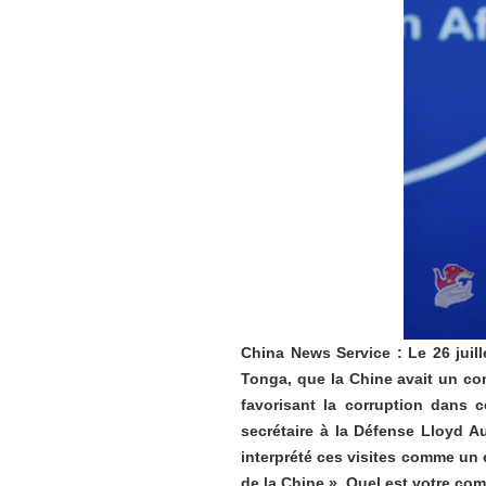
China News Service : Le 26 juill
Tonga, que la Chine avait un co
favorisant la corruption dans 
secrétaire à la Défense Lloyd A
interprété ces visites comme un e
de la Chine ». Quel est votre co