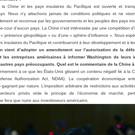
la Chine et les pays insulaires du Pacifique est ouverte et trans
ys. Nous n’y attachons jamais de conditions politiques et ne vison
blement et reconnue par les gouvernements et les peuples des pays insu
ière-cour d’aucun pays. La Chine n’est intéressée par une compétition 
t « présence géopolitique » ou d’une « sphère d’influence ». Nous esp
s insulaires du Pacifique et contribueront à leur développement et à leur
n vient d’adopter un amendement sur l’autorisation de la défe
ait les entreprises américaines à informer Washington de leurs
autres pays préoccupants. Quel est le commentaire de la Chine à 
ment à ce que les États-Unis glissent un contenu négatif lié à la Chi
Defense Authorization Act, NDAA). La coopération économique entr
agnant par nature. L’imposition arbitraire de restrictions aux activit
secteurs privés viole le principe de l’économie de marché, pertu
e fera que nuire aux investisseurs américains.