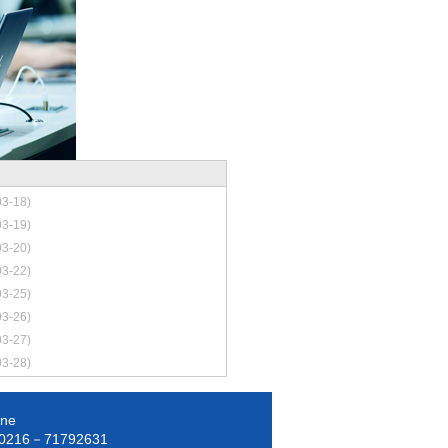
03-18)
03-19)
03-20)
03-22)
03-25)
03-26)
03-27)
03-28)
nne
0216－71792631