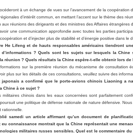
procéderont à un échange de vues sur l’avancement de la coopération
 régionales d’intérêt commun, en mettant l’accent sur le thème des réunio
n aux réunions des dirigeants et des ministres des Affaires étrangères 
d’avoir une communication approfondie avec toutes les parties participa
oopération et d’injecter plus de stabilité et d’énergie positive dans le
tre He Lifeng et de hauts responsables américains tiendront un
 d’informations ? Quels sont les sujets sur lesquels la Chine
la réunion ? Quels résultats la Chine espère-t-elle obtenir lors de
informations sur la première réunion du mécanisme de consultation 
oir plus sur les détails de ces consultations, veuillez suivre des infor
aponais a confirmé que le porte-avions chinois Liaoning a na
la Chine à ce sujet ?
es militaires chinois dans les eaux concernées sont parfaitement conf
e poursuit une politique de défense nationale de nature défensive. Nou
 rationnelle.
ié samedi un article affirmant qu’un document de planificatio
it eu connaissance montrait que la Chine représentait une menace
hnologies militaires russes sensibles. Quel est le commentaire du 