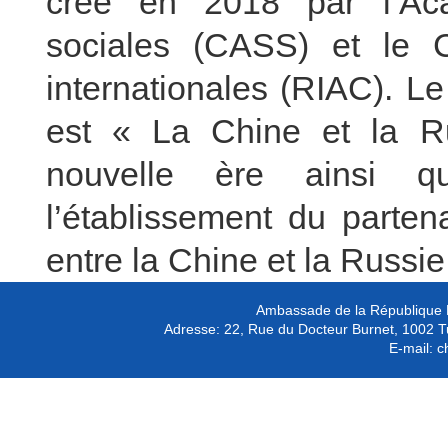
créé en 2018 par l’Ac
sociales (CASS) et le C
internationales (RIAC). L
est « La Chine et la Ru
nouvelle ère ainsi q
l’établissement du parten
entre la Chine et la Russie
Ambassade de la République P
Adresse:
22, Rue du Docteur Burnet, 1002 T
E-mail:
c