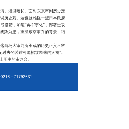
未清、潜滋暗长。面对东京审判历史定
错误历史观。这也就难怪一些日本政府
弓搭箭，加速“再军事化”，部署进攻
”成势为患，重温东京审判的背景、结
。这两场大审判所承载的历史正义不容
记过去的苦难可能招致未来的灾祸”。
上历史的审判台。
00216－71792631