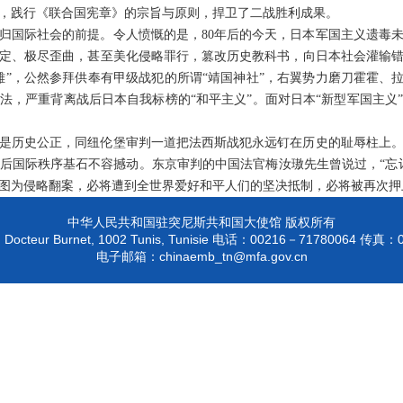
，践行《联合国宪章》的宗旨与原则，捍卫了二战胜利成果。
归国际社会的前提。令人愤慨的是，80年后的今天，日本军国主义遗毒
定、极尽歪曲，甚至美化侵略罪行，篡改历史教科书，向日本社会灌输
雄”，公然参拜供奉有甲级战犯的所谓“靖国神社”，右翼势力磨刀霍霍、拉
法，严重背离战后日本自我标榜的“和平主义”。面对日本“新型军国主义
是历史公正，同纽伦堡审判一道把法西斯战犯永远钉在历史的耻辱柱上
后国际秩序基石不容撼动。东京审判的中国法官梅汝璈先生曾说过，“忘
图为侵略翻案，必将遭到全世界爱好和平人们的坚决抵制，必将被再次押
中华人民共和国驻突尼斯共和国大使馆 版权所有
 Docteur Burnet, 1002 Tunis, Tunisie
00216－71780064
电话：
传真：
chinaemb_tn@mfa.gov.cn
电子邮箱：