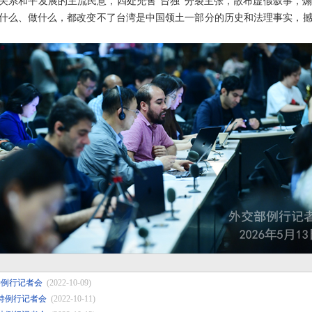
岸关系和平发展的主流民意，四处兜售“台独”分裂主张，散布虚假叙事，
说什么、做什么，都改变不了台湾是中国领土一部分的历史和法理事实，
持例行记者会
(2022-10-09)
主持例行记者会
(2022-10-11)