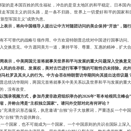
，绑架的是本国百姓的民生福祉，冲击的是亚太地区的和平稳定。日本国
重走军国主义的回头路，是一条不归路。世界上一切爱好和平的国家和
“新型军国主义”成势为患。
上表示，将向中国领导人提出让中方对随团访问的美企保持“开放”，随
有不可替代的战略引领作用。中方欢迎特朗普总统对中国进行国事访问
入交换意见。中方愿同美方一道，秉持平等、尊重、互惠的精神，扩大
周表示，中美两国元首将就事关世界和平与发展的重大问题深入交换意
人民的生存权、发展权，美对古巴进行军事干预的可能性仍未排除。此
制马杜罗及其夫人的行为。中方会否在特朗普访华期间向其提出这些议题
普总统访华期间，两国元首将就事关中美关系以及世界和平与发展的重
的，没有改变。
以预录视频方式，参加丹麦非政府组织举办的2026年“哥本哈根民主峰会
缩，并称台湾是“主权独立国家”。请问外交部对此有何评论？
会”充满意识形态偏见，执意邀请“台独”分子大放厥词，严重违反一个中
为“台独”势力提供舞台。
是一个国家，也不可能成为一个国家。一个中国原则的共识在国际上深入