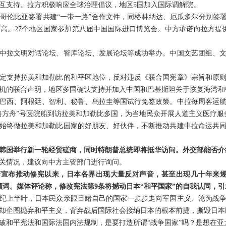
互支持。拉方积极响应全球治理倡议，地区5国加入国际调解院。
哥伦比亚签署共建“一带一路”合作文件，同格林纳达、厄瓜多尔分别签署“
新高。27个地区国家参加第八届中国国际进口博览会。中方承诺向拉方提
中拉文明对话论坛、智库论坛、发展论坛等成功举办。中国文艺团组、
定支持拉美和加勒比的和平区地位，反对违反《联合国宪章》宗旨和原
机的联合声明，地区多国确认支持并加入中国和巴基斯坦关于恢复海湾和
巴西、阿根廷、智利、秘鲁、乌拉圭等国试行免签政策。中拉每周客运航
路方舟”号医院船到访拉美和加勒比多国，为当地民众开展人道主义医疗服
始终做拉美和加勒比国家的好朋友、好伙伴，不断推动共建中拉命运共
韩国举行新一轮经贸磋商，同时特朗普总统即将抵华访问。外交部能否介
关情况，建议向中方主管部门进行询问。
府宣布推动修宪以来，日本各界出现大量反对声音，甚至出现几十年来规
高频词。媒体评论称，修改宪法第9条将撼动日本“和平国家”的自我认同，
世纪上半叶，日本民众亲眼目睹自己的国家一步步走向军国主义、沦为战
却企图抛弃和平主义，背弃战后国际社会接纳日本的根本前提，撕毁日本民
破和平宪法和国际法国内法规制，是要打造所谓“战争国家”吗？是想在亚