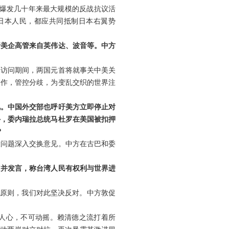
内爆发几十年来最大规模的反战抗议活
日本人民，都应共同抵制日本右翼势
行美企高管来自英伟达、波音等。中方
。访问期间，两国元首将就事关中美关
合作，管控分歧，为变乱交织的世界注
见。中国外交部也呼吁美方立即停止对
外，委内瑞拉总统马杜罗在美国被扣押
？
大问题深入交换意见。中方在古巴和委
”并发言，称台湾人民有权利与世界进
国原则，我们对此坚决反对。中方敦促
人心，不可动摇。赖清德之流打着所