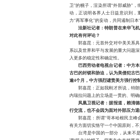
卫”的幌子，渲染所谓“外部威胁”
动，正说明各界人士日益意识到，
力“再军事化”的妄动，共同遏制日本
法新社记者：特朗普在来华飞机
对此有何评论？
郭嘉昆：元首外交对中美关系具
系以及世界和平与发展的重大问题深
入更多的稳定性和确定性。
巴西劳动者电视台记者：中方本
古巴的封锁和胁迫，认为美侵犯古巴
逾4个月，中方强烈谴责美方强行控
郭嘉昆：正如我刚才所说，特朗
内瑞拉问题上的立场是一贯的、明确
凤凰卫视记者：据报道，赖清德
行交流，也不会因为面对外部压力退
郭嘉昆：所谓“哥本哈根民主峰
有关方面切实恪守一个中国原则，不
台湾是中国的一部分，从来不