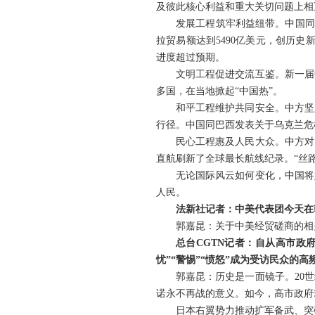
及彼此核心利益和重大关切问题上相
发展工程筑牢利益纽带。中国同
拉贸易额达到5490亿美元，创历史
进度超过预期。
文明工程促进交流互鉴。新一届
多国，在当地掀起“中国热”。
和平工程维护共同安全。中方坚
行径。中国同巴西发表关于乌克兰危
民心工程惠及人民大众。中方对
直航刷新了全球最长航线纪录。“丝
无论国际风云如何变化，中国将
人民。
法新社记者：中美代表团今天在
郭嘉昆：关于中美经贸磋商的相
总台CGTN记者：自从高市政
忧”“警惕”“愤怒”成为受访民众的
郭嘉昆：历史是一面镜子。20
诺永不再战的意义。如今，高市政府
日本右翼势力推动扩军备武、突