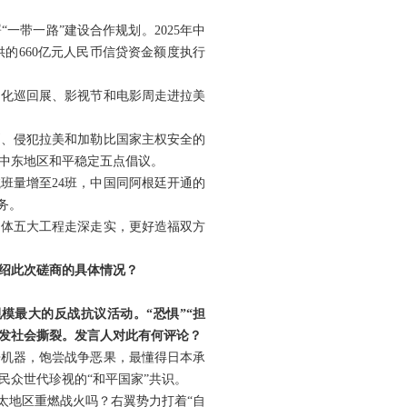
一带一路”建设合作规划。2025年中
供的660亿元人民币信贷资金额度执行
文化巡回展、影视节和电影周走进拉美
则、侵犯拉美和加勒比国家主权安全的
中东地区和平稳定五点倡议。
班量增至24班，中国同阿根廷开通的
务。
同体五大工程走深走实，更好造福双方
绍此次磋商的具体情况？
模最大的反战抗议活动。“恐惧”“担
引发社会撕裂。发言人对此有何评论？
争机器，饱尝战争恶果，最懂得日本承
众世代珍视的“和平国家”共识。
太地区重燃战火吗？右翼势力打着“自