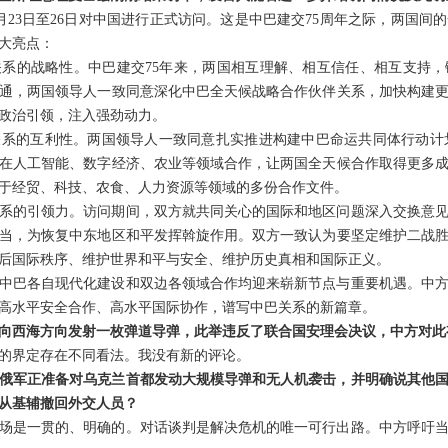
月23日至26日对中国进行正式访问。这是中巴建交75周年之际，两国间
大亮点：
系的战略性。中巴建交75年来，两国相互理解、相互信任、相互支持
通，两国领导人一致同意深化中巴全天候战略合作伙伴关系，加快构建
政治引领，注入强劲动力。
系的互利性。两国领导人一致同意扎实推进构建中巴命运共同体行动计划，
在人工智能、数字经济、农业等领域合作，让两国全天候合作取得更多
于经贸、科技、农食、人力资源等领域的多份合作文件。
系的引领力。访问期间，双方就共同关心的国际和地区问题深入交换意
当，为恢复中东地区和平发挥斡旋作用。双方一致认为要坚定维护二战
后国际秩序、维护世界和平与安全、维护历史真相和国际正义。
中巴各自现代化建设和双边各领域合作均迎来崭新节点与重要机遇。中方
高水平安全合作、高水平国际协作，谱写中巴关系的新篇章。
向西海方向发射一枚弹道导弹，此举违反了联合国安理会决议，中方对此
的界定存在不同看法。我没有新的评论。
俄军正准备对乌克兰首都发动大规模导弹和无人机袭击，并明确说其他
从基辅撤回外交人员？
场是一贯的、明确的。对话谈判是解决危机的唯一可行出路。中方呼吁