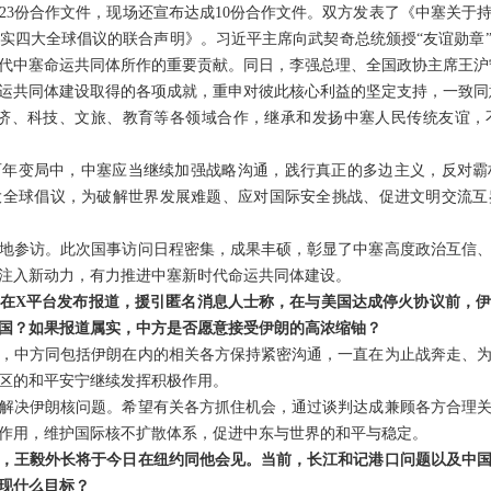
23份合作文件，现场还宣布达成10份合作文件。双方发表了《中塞关于
实四大全球倡议的联合声明》。习近平主席向武契奇总统颁授“友谊勋章
代中塞命运共同体所作的重要贡献。同日，李强总理、全国政协主席王沪
运共同体建设取得的各项成就，重申对彼此核心利益的坚定支持，一致同意
、经济、科技、文旅、教育等各领域合作，继承和发扬中塞人民传统友谊
百年变局中，中塞应当继续加强战略沟通，践行真正的多边主义，反对霸
大全球倡议，为破解世界发展难题、应对国际安全挑战、促进文明交流互
地参访。此次国事访问日程密集，成果丰硕，彰显了中塞高度政治互信
注入新动力，有力推进中塞新时代命运共同体建设。
在X平台发布报道，援引匿名消息人士称，在与美国达成停火协议前，
国？如果报道属实，中方是否愿意接受伊朗的高浓缩铀？
，中方同包括伊朗在内的相关各方保持紧密沟通，一直在为止战奔走、
区的和平安宁继续发挥积极作用。
解决伊朗核问题。希望有关各方抓住机会，通过谈判达成兼顾各方合理
作用，维护国际核不扩散体系，促进中东与世界的和平与稳定。
，王毅外长将于今日在纽约同他会见。当前，长江和记港口问题以及中
现什么目标？