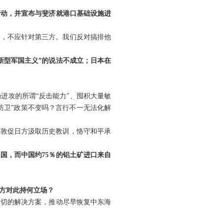
活动，并宣布与斐济就港口基础设施进
荣，不应针对第三方。我们反对搞排他
新型军国主义”的说法不成立；日本在
进攻的所谓“反击能力”、囤积大量敏
防卫”政策不变吗？言行不一无法化解
们敦促日方汲取历史教训，恪守和平承
国，而中国约75％的铝土矿进口来自
方对此持何立场？
关切的解决方案，推动尽早恢复中东海