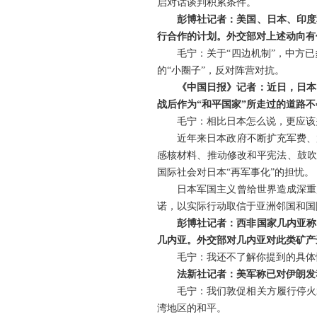
启对话谈判积累条件。
彭博社记者：美国、日本、印度
行合作的计划。外交部对上述动向有
毛宁：关于“四边机制”，中方
的“小圈子”，反对阵营对抗。
《中国日报》记者：近日，日本
战后作为“和平国家”所走过的道路
毛宁：相比日本怎么说，更应该
近年来日本政府不断扩充军费、
感核材料、推动修改和平宪法、鼓吹
国际社会对日本“再军事化”的担忧。
日本军国主义曾给世界造成深重
诺，以实际行动取信于亚洲邻国和国
彭博社记者：西非国家几内亚称
几内亚。外交部对几内亚对此类矿产
毛宁：我还不了解你提到的具体
法新社记者：美军称已对伊朗发
毛宁：我们敦促相关方履行停火
湾地区的和平。