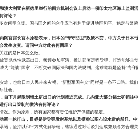
和澳大利亚在新德里举行的四方机制会议上启动一项印太地区海上监测
何评论？
已多次阐明立场。国与国之间的合作应当有利于促进地区和平、稳定与繁
内阁官房长官木原稔表示，日本的“专守防卫”政策不变，中方关于日本“
不会发生改变。请问中方对此有何回应？
关注的是日本怎么做。
放宽杀伤性武器出口、频频参加军演、推进部署远程导弹、打造能够主动
成为“能战”国家，不断突破国际法和国内法规制。这难道就是坚持“专守
灾难，也给日本人民带来灾祸。“新型军国主义”同样是一条不归路。我
际社会。
，自下月起限制铝土矿出口的计划接近完成。几内亚大部分铝土矿销往中
进行出口管制的做法有何评论？
情况。作为原则，所有国家都有责任维护产供链的稳定。
动新一轮打击，目标是伊导弹发射基地以及据称试图布设水雷的船只。中
承诺，坚持以和平方式化解争端，继续通过对话谈判达成兼顾各方合理