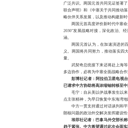
广泛共识。两国元首共同见证签署了
联合声明》和《中塞关于共同推动落
略伙伴关系发展，以及推动构建新时
两国元首高度评价新时代中塞命
2030”发展战略对接，深化政治
涵。
两国元首认为，在加速演进的
义。两国将共同努力，推动落实四
量。
武契奇总统接下来还将赴上海等
多边协作，必将为中塞全面战略合作
彭博社记者：阿拉伯卫星电视台
已请求中方协助将高浓缩铀转移至中
毛宁：自从美以伊战事发生以来
点主张精神，为早日恢复中东海湾地
中方一贯支持通过对话谈判和平
朗核问题的政治外交解决发挥建设性
埃菲社记者：巴拿马外交部长称
趋于紧张。中方希望通过此次会面实