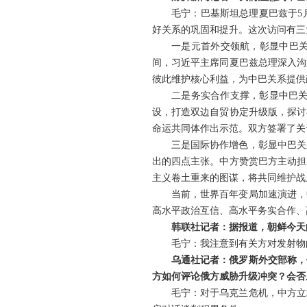
毛宁：巴基斯坦总理夏巴兹于5
好关系的巩固和提升。这次访问有三
一是元首外交领航，彰显中巴关
间，习近平主席同夏巴兹总理深入沟
彼此维护核心利益，为中巴关系提供
二是务实合作支撑，彰显中巴关
设，打造双边自贸协定升级版，探讨
命运共同体作出示范。双方签署了关
三是国际协作增色，彰显中巴关
出的四点主张。中方赞赏巴方主动担
主义卷土重来的图谋，将共同维护战
当前，世界百年变局加速演进，
高水平政治互信、高水平务实合作、
韩联社记者：据报道，朝鲜今天
毛宁：我注意到有关方对发射物
乌通社记者：俄罗斯外交部称，
方如何评论俄方威胁升级冲突？会否
毛宁：对于乌克兰危机，中方立