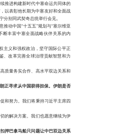
持续推进构建新时代中塞命运共同体的
”，以表彰他长期为中塞友好和全面战
宁分别同武契奇总统举行会见。
推动中国“十五五”规划与“塞尔维亚
，不断丰富中塞全面战略伙伴关系的内
权主义和强权政治，坚守国际公平正
鉴、改革完善全球治理贡献智慧和力
、高质量务实合作、高水平双边关系和
伊朗正寻求从中国获得担保。伊朗是否
为促和努力。我们将秉持习近平主席四
关切的解决方案。我们也愿意继续为伊
国扣押巴拿马船只问题让中巴双边关系