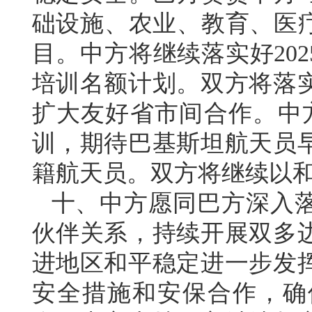
础设施、农业、教育、医疗
目。中方将继续落实好2025
培训名额计划。双方将落
扩大友好省市间合作。中
训，期待巴基斯坦航天员
籍航天员。双方将继续以
十、中方愿同巴方深入
伙伴关系，持续开展双多
进地区和平稳定进一步发
安全措施和安保合作，确