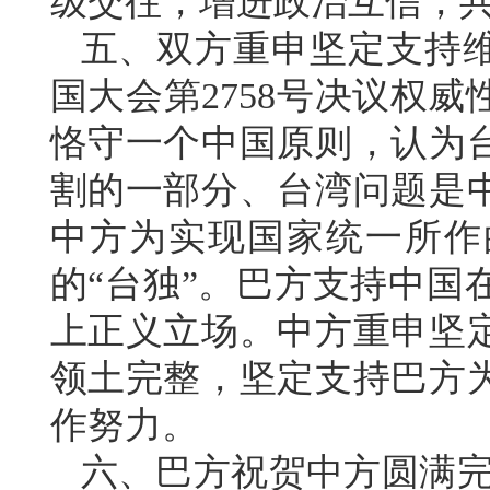
级交往，增进政治互信，
五、双方重申坚定支持
国大会第2758号决议权
恪守一个中国原则，认为
割的一部分、台湾问题是
中方为实现国家统一所作
的“台独”。巴方支持中国
上正义立场。中方重申坚
领土完整，坚定支持巴方
作努力。
六、巴方祝贺中方圆满完