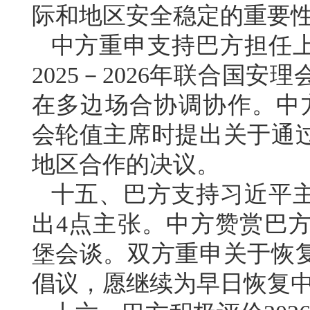
际和地区安全稳定的重要
中方重申支持巴方担任
2025－2026年联合国
在多边场合协调协作。中方
会轮值主席时提出关于通
地区合作的决议。
十五、巴方支持习近平
出4点主张。中方赞赏巴
堡会谈。双方重申关于恢
倡议，愿继续为早日恢复