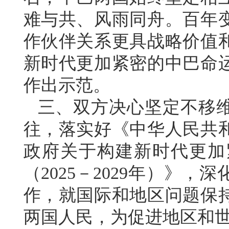
难与共、风雨同舟。百年
作伙伴关系更具战略价值
新时代更加紧密的中巴命
作出示范。
三、双方决心坚定不移
往，落实好《中华人民共
政府关于构建新时代更加
（2025－2029年）》
作，就国际和地区问题保
两国人民，为促进地区和