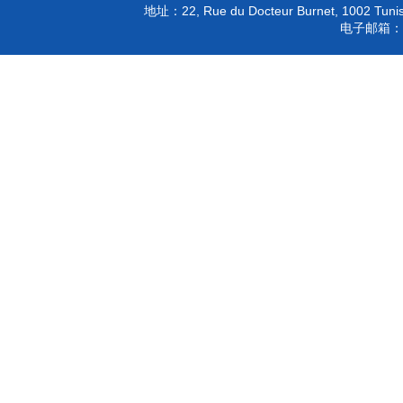
22, Rue du Docteur Burnet, 1002 Tunis
地址：
电子邮箱：