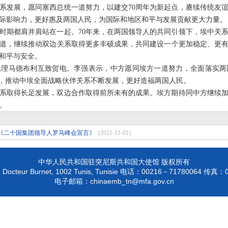
系发展，愿同塞西总统一道努力，以建交70周年为新起点，赓续传统友
际影响力，更好惠及两国人民，为国际和地区和平与发展贡献更大力量。
时期都肩并肩站在一起。70年来，在两国领导人的共同引领下，埃中关
道，继续推动双边关系取得更多丰硕成果，共同建设一个更加稳定、更
和平与安全。
总理马德布利互致贺电。李强表示，中方愿同埃方一道努力，全面落实两
作，推动中埃全面战略伙伴关系不断发展，更好造福两国人民。
关系取得长足发展，双边合作取得前所未有的成果。埃方期待同中方继续
。
《二十国集团领导人罗马峰会宣言》
(2021-11-01)
中华人民共和国驻突尼斯共和国大使馆 版权所有
 Docteur Burnet, 1002 Tunis, Tunisie
00216－71780064
电话：
传真：
chinaemb_tn@mfa.gov.cn
电子邮箱：