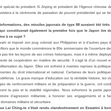
oyé spécial du président Xi Jinping et président de l’Agence chinoise d
stera à la cérémonie de passation de pouvoir présidentiel qui se ti
informations, des missiles japonais de type 88 auraient été tirés 
qui constituerait également la première fois que le Japon tire de
ine à ce sujet ?
vahi et imposé son joug colonial aux Philippines et à d’autres pays 
s. Alors que le monde commémore le 80e anniversaire de l’ouverture d
 pas tiré les leçons de ses crimes historiques, mais il a même déployé 
étexte de coopération en matière de sécurité. Il s’agit là d’un nouvel
ilitarisation du Japon. Elles ont enfreint à maintes reprises la politi
nentes du droit international et national. Certaines de leurs politiqu
odéfense. Le grave manque d’éducation sur la véritable histoire, les 
ies de renforcement militaire et de préparation à la guerre, ont cond
ent la paix et la stabilité régionales. Nous exhortons la partie j
stoire d’agression militariste, à honorer ses engagements et à 
 domaines militaire et sécuritaire.
ue Lai Ching-te s’était rendu clandestinement en Eswatini à bor