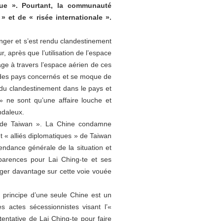
que ». Pourtant, la communauté
 et de « risée internationale ».
anger et s’est rendu clandestinement
, après que l’utilisation de l’espace
age à travers l’espace aérien de ces
é des pays concernés et se moque de
rendu clandestinement dans le pays et
» ne sont qu’une affaire louche et
ndaleux.
nce de Taiwan ». La Chine condamne
 « alliés diplomatiques » de Taiwan
endance générale de la situation et
apparences pour Lai Ching-te et ses
ger davantage sur cette voie vouée
e principe d’une seule Chine est un
s actes sécessionnistes visant l’«
ntative de Lai Ching-te pour faire