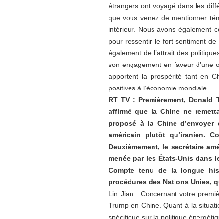
étrangers ont voyagé dans les diff
que vous venez de mentionner témo
intérieur. Nous avons également c
pour ressentir le fort sentiment d
également de l’attrait des politiqu
son engagement en faveur d’une ou
apportent la prospérité tant en Ch
positives à l’économie mondiale.
RT TV : Premièrement, Donald T
affirmé que la Chine ne remett
proposé à la Chine d’envoyer d
américain plutôt qu’iranien. C
Deuxièmement, le secrétaire amé
menée par les États-Unis dans le 
Compte tenu de la longue histo
procédures des Nations Unies, qu
Lin Jian : Concernant votre premiè
Trump en Chine. Quant à la situatio
spécifique sur la politique énergét