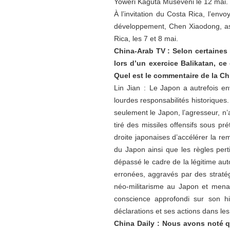
Yoweri Kaguta Museveni le 12 mai.
À l’invitation du Costa Rica, l’env
développement, Chen Xiaodong, assi
Rica, les 7 et 8 mai.
China-Arab TV : Selon certaines 
lors d’un exercice Balikatan, ce 
Quel est le commentaire de la Ch
Lin Jian : Le Japon a autrefois en
lourdes responsabilités historique
seulement le Japon, l’agresseur, n’a
tiré des missiles offensifs sous pr
droite japonaises d’accélérer la rem
du Japon ainsi que les règles perti
dépassé le cadre de la légitime aut
erronées, aggravés par des stratég
néo-militarisme au Japon et menac
conscience approfondi sur son hi
déclarations et ses actions dans les
China Daily : Nous avons noté q