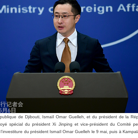
République de Djibouti, Ismaïl Omar Guelleh, et du président de la 
yé spécial du président Xi Jinping et vice-président du Comité p
r l’investiture du président Ismaïl Omar Guelleh le 9 mai, puis à Kampa