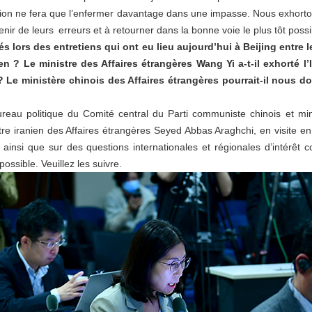
n ne fera que l’enfermer davantage dans une impasse. Nous exhortons
ir de leurs erreurs et à retourner dans la bonne voie le plus tôt possi
s lors des entretiens qui ont eu lieu aujourd’hui à Beijing entre l
 ? Le ministre des Affaires étrangères Wang Yi a-t-il exhorté l’I
? Le ministère chinois des Affaires étrangères pourrait-il nous d
eau politique du Comité central du Parti communiste chinois et minis
tre iranien des Affaires étrangères Seyed Abbas Araghchi, en visite en
es ainsi que sur des questions internationales et régionales d’inté
ossible. Veuillez les suivre.