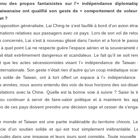
tenu des propos fantaisistes sur l’« indépendance diplomati
 taiwanaise ont qualifié son geste de « comportement de voleur »
et ?
position généralisée, Lai Ching-te s’est faufilé à bord d’un avion étr
mations relatives aux passagers avec ce pays. Lors de son vol de retour
ys concernés, Lai s’est à nouveau glissé dans l’avion et a forcé le pass
à quel point Lai ne respecte guère l’espace aérien et la souverainet
 fait était extrêmement dangereux et scandaleux. Le fait qu’il se soit 
t que les actes sécessionnistes visant l’« indépendance de Taiwan 
ernationale. Son geste n’était rien d’autre qu’un coup médiatique sca
à la solde de Taiwan, ont à tort offert un espace à l’« indépenda
 années, nous avons entendu des voix de tous horizons des soi-disant
ations avec la Chine. Quelle est la bonne voie à suivre ? Saisir la t
ou continuer à servir de faire-valoir politique et à maintenir les 
s de ces pays doivent prendre une décision sage et cesser de s’enga
e monde et Taiwan est une partie inaliénable du territoire chinois. L
icie d’un soutien solide et qui est tout simplement inébranlable. Le
ulés dans une impasse et leurs jours sont comptés. Toute nouvelle te