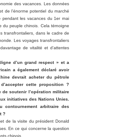
’économie des vacances. Les données
et de l’énorme potentiel du marché
ne pendant les vacances du 1er mai
ne du peuple chinois. Cela témoigne
s transfrontaliers, dans le cadre de
onde. Les voyages transfrontaliers
davantage de vitalité et d’attentes
digne d’un grand respect » et a
icain a également déclaré avoir
hine devrait acheter du pétrole
 d’accepter cette proposition ?
e soutenir l’opération militaire
aux initiatives des Nations Unies.
du contournement arbitraire des
t ?
et de la visite du président Donald
ises. En ce qui concerne la question
nts chinois.