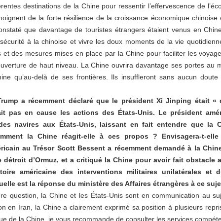
érentes destinations de la Chine pour ressentir l’effervescence de l
ignent de la forte résilience de la croissance économique chinoise 
onstaté que davantage de touristes étrangers étaient venus en Chi
e sécurité à la chinoise et vivre les doux moments de la vie quotidien
es et des mesures mises en place par la Chine pour faciliter les voyage
verture de haut niveau. La Chine ouvrira davantage ses portes au m
ine qu’au-delà de ses frontières. Ils insuffleront sans aucun doute 
rump a récemment déclaré que le président Xi Jinping était « 
ait pas en cause les actions des États-Unis. Le président amér
es navires aux États-Unis, laissant en fait entendre que la C
omment la Chine réagit-elle à ces propos ? Envisagera-t-elle
ricain au Trésor Scott Bessent a récemment demandé à la Chine d
détroit d’Ormuz, et a critiqué la Chine pour avoir fait obstacle 
ire américaine des interventions militaires unilatérales et 
elle est la réponse du ministère des Affaires étrangères à ce suje
re question, la Chine et les États-Unis sont en communication au suj
n en Iran, la Chine a clairement exprimé sa position à plusieurs repr
ique de la Chine, je vous recommande de consulter les services compéte