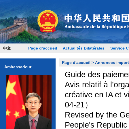
中文
Page d’accueil
Actualités Bilatérales
Service C
Page d'accueil
>
Annonces import
Ambassadeur
Guide des paiem
Avis relatif à l’o
créative en IA et 
04-21）
Revised by the Ge
People's Republic 