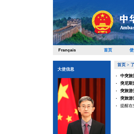
Français
首页
使
首页
>
大使信息
中突旅
突尼斯
突旅游
突旅游
提醒在突