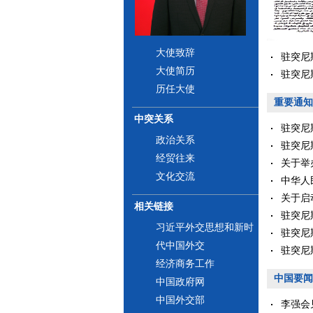
大使致辞
驻突尼
大使简历
驻突尼
历任大使
重要通知
中突关系
驻突尼
政治关系
驻突尼
经贸往来
关于举
文化交流
中华人
关于启动
相关链接
驻突尼斯
习近平外交思想和新时
驻突尼
代中国外交
驻突尼
经济商务工作
中国要闻
中国政府网
中国外交部
李强会见