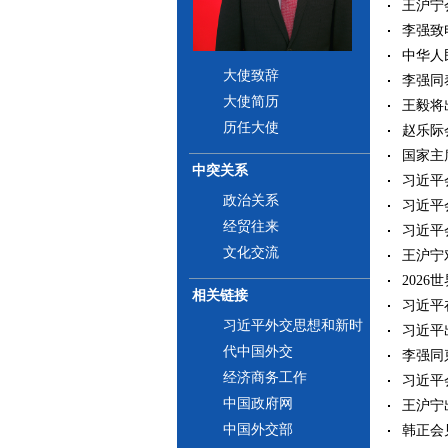
王沪宁会
李强致电
中华人
大使致辞
李强同泰
大使简历
王毅将
历任大使
赵乐际会
国家主席
中突关系
习近平会
政治关系
习近平会
经贸往来
习近平会
文化交流
王沪宁对
202
相关链接
习近平
习近平外交思想和新时
习近平
代中国外交
李强同柬
经济商务工作
习近平会
中国政府网
王沪宁
中国外交部
韩正会见