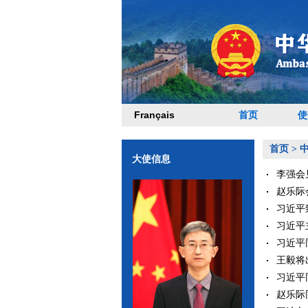
Français
首页
使
首页
>
大使信息
李强会见
赵乐际会
习近平
习近平
习近平同
王毅将出
习近平同
赵乐际同