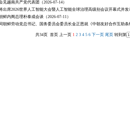
见越南共产党代表团（2026-07-14）
将出席2026世界人工智能大会暨人工智能全球治理高级别会议开幕式并发表主旨
鲜内阁总理朴泰成会谈（2026-07-11）
同朝鲜劳动党总书记、国务委员会委员长金正恩就《中朝友好合作互助条约》签订
共34页 首页 上一页
1
2
3
4
5
6
下一页
尾页
转到第